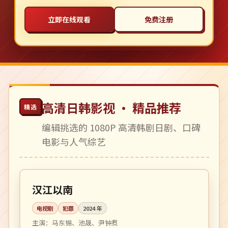
立即在线观看
免费注册
高清日韩影视 · 精品推荐
精选
编辑挑选的 1080P 高清韩剧日剧、口碑
电影与人气综艺
更新至 8 集
热播
韩国
汉江以南
电视剧
犯罪
2024
年
主演：
马东锡、池晟、尹钟焄