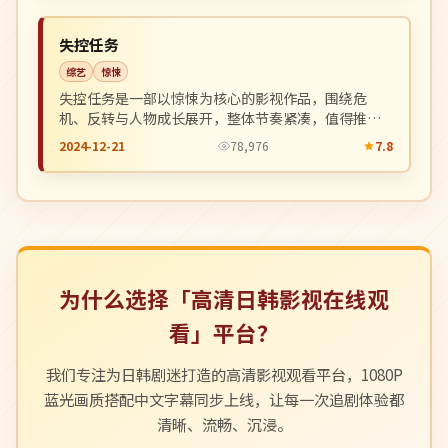
NEW
中国
失控任务
综艺
惊悚
失控任务是一部以惊悚为核心的影视作品，围绕危
机、反转与人物成长展开，整体节奏紧凑，值得推荐
观看。
2024-12-21
78,976
7.8
为什么选择「高清日韩影视在线观
看」平台？
我们专注为日韩剧迷打造的高清影视观看平台，1080P
蓝光画质搭配中文字幕同步上线，让每一次追剧体验都
清晰、流畅、沉浸。