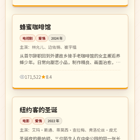
更新至 6 集
热播
韩国
蜂蜜咖啡馆
电视剧
爱情
2024
年
主演：
林允儿、边佑锡、崔宇植
从首尔辞职回到外婆故乡接手老咖啡馆的女主邂逅养
蜂少年。日常向甜恋小品，制作精良、画面治愈，是
2024 秋档黑马。
171,522
8.4
112 分钟
高分
美国
纽约客的圣诞
电影
爱情
2022
年
主演：
艾玛·斯通、蒂莫西·查拉梅、弗洛伦丝·皮尤
圣诞夜的曼哈顿，三位陌生人在中央公园的同一张长