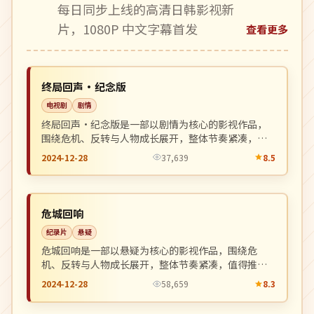
每日同步上线的高清日韩影视新
片，1080P 中文字幕首发
查看更多
独播
NEW
英国
终局回声·纪念版
电视剧
剧情
终局回声·纪念版是一部以剧情为核心的影视作品，
围绕危机、反转与人物成长展开，整体节奏紧凑，值
得推荐观看。
2024-12-28
37,639
8.5
院线
NEW
英国
危城回响
纪录片
悬疑
危城回响是一部以悬疑为核心的影视作品，围绕危
机、反转与人物成长展开，整体节奏紧凑，值得推荐
观看。
2024-12-28
58,659
8.3
高分