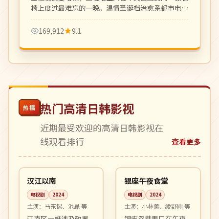
椅上度过最难忘的一晚。温情圣诞档治愈系都市电
影。
169,912
9.1
热门高清日韩影视
热播
近期最受欢迎的高清日韩影视在
线观看排行
查看更多
08:03
10:54
热播
完结
韩国
日本
汉江以南
银座午夜食堂
电视剧
2024
电视剧
2024
主演：
马东锡、池晟 等
主演：
小林薰、绫野刚 等
江南区一桩涉及政界
银座深巷里只在午夜