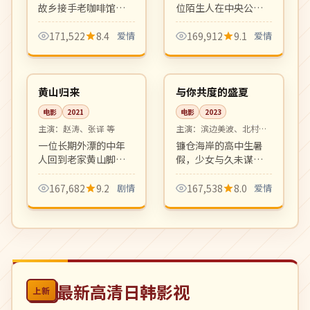
故乡接手老咖啡馆的
位陌生人在中央公园
女主邂逅养蜂少年。
的同一张长椅上度过
日常向甜恋小品，制
最难忘的一晚。温情
171,522
8.4
爱情
169,912
9.1
爱情
作精良、画面治愈，
圣诞档治愈系都市电
99:30
99:18
是 2024 秋档黑马。
影。
高分
院线
中国
日本
黄山归来
与你共度的盛夏
电影
2021
电影
2023
主演：
赵涛、张译 等
主演：
滨边美波、北村匠
海 等
一位长期外漂的中年
镰仓海岸的高中生暑
人回到老家黄山脚下
假，少女与久未谋面
小镇照顾生病母亲。
的青梅竹马在烟火大
乡愁、家庭、和解，
会前夕重新认识彼
167,682
9.2
剧情
167,538
8.0
爱情
贾樟柯式的现实主义
此。透明纯净的青春
平静叙事。
爱情之作。
最新高清日韩影视
上新