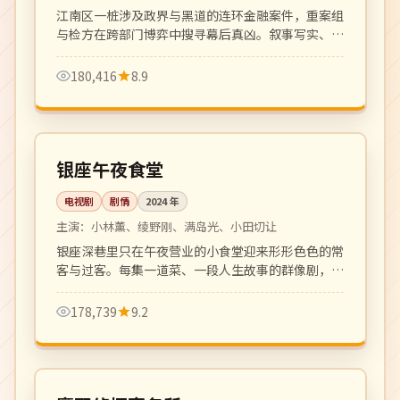
江南区一桩涉及政界与黑道的连环金融案件，重案组
与检方在跨部门博弈中搜寻幕后真凶。叙事写实、节
奏紧凑。
180,416
8.9
全 10 集
完结
日本
银座午夜食堂
电视剧
剧情
2024
年
主演：
小林薰、绫野刚、满岛光、小田切让
银座深巷里只在午夜营业的小食堂迎来形形色色的常
客与过客。每集一道菜、一段人生故事的群像剧，治
愈日剧的金字招牌。
178,739
9.2
全 12 集
完结
日本