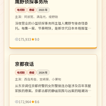
鹰野侦探事务所
电视剧
悬疑
2023
年
主演：
阿部宽、满岛光、绫野刚
深夜营业的小型侦探事务所主理人鹰野专接奇怪委
托。每集一案、节奏明快，是新世代日本本格推理剧
代表。
175,933
9.0
更新至 5 集
热播
日本
京都夜话
电视剧
悬疑
2024
年
主演：
西岛秀俊、宫崎葵、小栗旬
从东京调任京都府警的女刑警接连办理涉及百年茶屋
家族的悬案。京都古都的静谧氛围与凶案的暗潮汹涌
相互映衬。
172,964
8.6