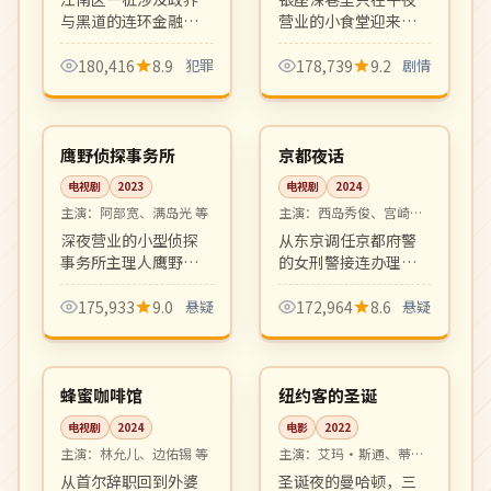
与黑道的连环金融案
营业的小食堂迎来形
件，重案组与检方在
形色色的常客与过
跨部门博弈中搜寻幕
客。每集一道菜、一
180,416
8.9
犯罪
178,739
9.2
剧情
后真凶。叙事写实、
段人生故事的群像
12:00
05:26
节奏紧凑。
剧，治愈日剧的金字
完结
热播
招牌。
日本
日本
鹰野侦探事务所
京都夜话
电视剧
2023
电视剧
2024
主演：
阿部宽、满岛光 等
主演：
西岛秀俊、宫崎葵
等
深夜营业的小型侦探
从东京调任京都府警
事务所主理人鹰野专
的女刑警接连办理涉
接奇怪委托。每集一
及百年茶屋家族的悬
案、节奏明快，是新
案。京都古都的静谧
175,933
9.0
悬疑
172,964
8.6
悬疑
世代日本本格推理剧
氛围与凶案的暗潮汹
06:23
99:29
代表。
涌相互映衬。
热播
高分
韩国
美国
蜂蜜咖啡馆
纽约客的圣诞
电视剧
2024
电影
2022
主演：
林允儿、边佑锡 等
主演：
艾玛·斯通、蒂莫
西·查拉梅 等
从首尔辞职回到外婆
圣诞夜的曼哈顿，三