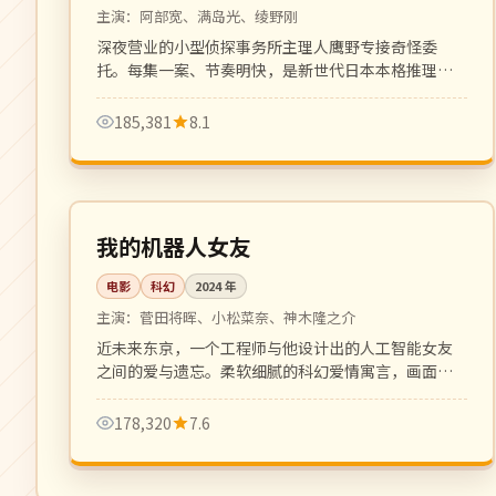
主演：
阿部宽、满岛光、绫野刚
深夜营业的小型侦探事务所主理人鹰野专接奇怪委
托。每集一案、节奏明快，是新世代日本本格推理剧
代表。
185,381
8.1
125 分钟
4K
日本
我的机器人女友
电影
科幻
2024
年
主演：
菅田将晖、小松菜奈、神木隆之介
近未来东京，一个工程师与他设计出的人工智能女友
之间的爱与遗忘。柔软细腻的科幻爱情寓言，画面唯
美。
178,320
7.6