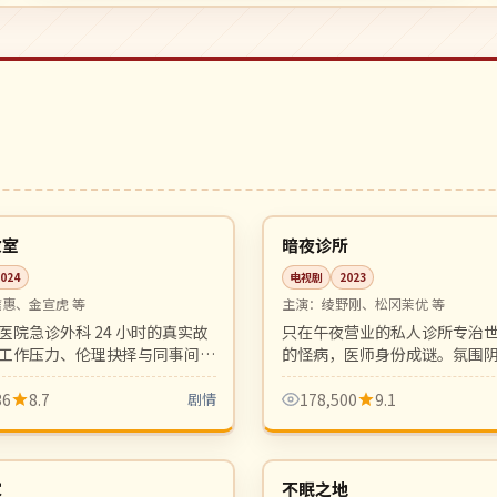
行
06:30
完结
日本
救室
暗夜诊所
2024
电视剧
2023
信惠、金宣虎 等
主演：
绫野刚、松冈茉优 等
医院急诊外科 24 小时的真实故
只在午夜营业的私人诊所专治
工作压力、伦理抉择与同事间的
的怪病，医师身份成谜。氛围
并行。专业医疗剧的高水准之
冷峻，是黑泽清式心理惊悚的
36
8.7
剧情
178,500
9.1
99:43
4K
美国
家
不眠之地