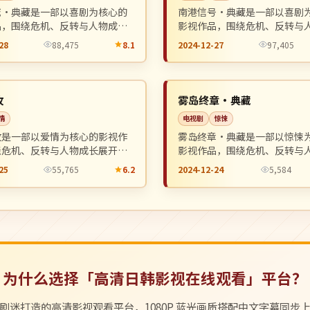
城·典藏是一部以喜剧为核心的
南港信号·典藏是一部以喜剧
品，围绕危机、反转与人物成长
影视作品，围绕危机、反转与
整体节奏紧凑，值得推荐观看。
展开，整体节奏紧凑，值得推
28
88,475
8.1
2024-12-27
97,405
4K
NEW
韩国
攻
雾岛终章·典藏
情
电视剧
惊悚
攻是一部以爱情为核心的影视作
雾岛终章·典藏是一部以惊悚
绕危机、反转与人物成长展开，
影视作品，围绕危机、反转与
奏紧凑，值得推荐观看。
展开，整体节奏紧凑，值得推
25
55,765
6.2
2024-12-24
5,584
为什么选择「高清日韩影视在线观看」平台？
剧迷打造的高清影视观看平台，1080P 蓝光画质搭配中文字幕同步