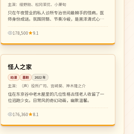
主演：
绫野刚、松冈茉优、小栗旬
只在午夜营业的私人诊所专治世间最棘手的怪病，医
师身份成谜。氛围阴翳、节奏冷峻，是黑泽清式心理
惊悚的延续之作。
178,500
9.1
110 分钟
高分
日本
怪人之家
动漫
喜剧
2022
年
主演：
（声）役所广司、宫崎葵、神木隆之介
住在东京谷中老木屋里的几位性格古怪老人收留了一
位逃跑少女。日常风的奇幻动画，幽默温馨。
176,360
8.1