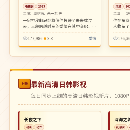
电视剧
2023
动漫
20
主演：
周冬雨、朱一龙 等
主演：
（
一家神秘邮局能将信件投递至未来或过
住在东京
去，三段跨越时空的爱情在其中交织。新
人收留了
奇设定、温暖剧本、画面唯美。
画，幽默
177,986
8.3
爱情
176,3
最新高清日韩影视
上新
每日同步上线的高清日韩影视新片，1080P
高分
4K
NEW
韩国
英国
长夜之下
深海之
动漫
动作
纪录片