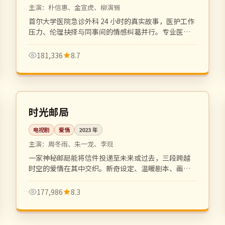
主演：
朴信惠、金宣虎、柳演锡
首尔大学医院急诊外科 24 小时的真实故事，医护工作
压力、伦理抉择与同事间的情感纠葛并行。专业医疗
剧的高水准之作。
181,336
8.7
全 24 集
完结
中国
时光邮局
电视剧
爱情
2023
年
主演：
周冬雨、朱一龙、李现
一家神秘邮局能将信件投递至未来或过去，三段跨越
时空的爱情在其中交织。新奇设定、温暖剧本、画面
唯美。
177,986
8.3