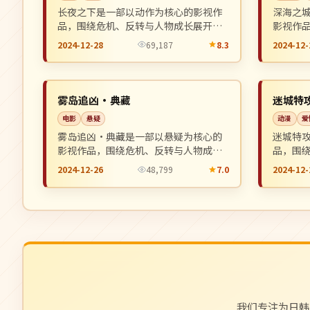
长夜之下是一部以动作为核心的影视作
深海之
品，围绕危机、反转与人物成长展开，
影视作
整体节奏紧凑，值得推荐观看。
展开，
2024-12-28
69,187
8.3
2024-12-
完结
4K
NEW
美国
中国
雾岛追凶·典藏
迷城特
电影
悬疑
动漫
爱
雾岛追凶·典藏是一部以悬疑为核心的
迷城特
影视作品，围绕危机、反转与人物成长
品，围
展开，整体节奏紧凑，值得推荐观看。
整体节
2024-12-26
48,799
7.0
2024-12-
我们专注为日韩