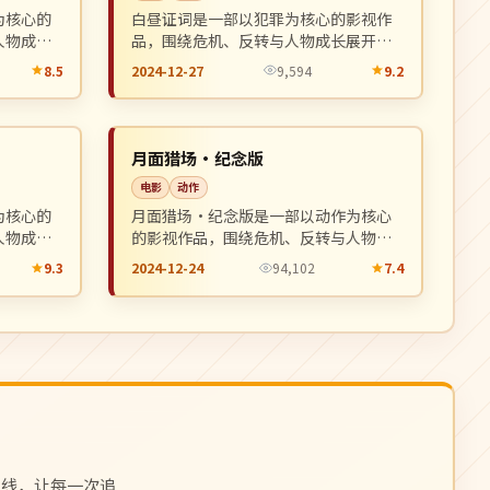
为核心的
白昼证词是一部以犯罪为核心的影视作
人物成长
品，围绕危机、反转与人物成长展开，
荐观看。
整体节奏紧凑，值得推荐观看。
8.5
2024-12-27
9,594
9.2
高分
NEW
NEW
美国
月面猎场·纪念版
电影
动作
为核心的
月面猎场·纪念版是一部以动作为核心
人物成长
的影视作品，围绕危机、反转与人物成
荐观看。
长展开，整体节奏紧凑，值得推荐观
9.3
2024-12-24
94,102
7.4
看。
上线，让每一次追