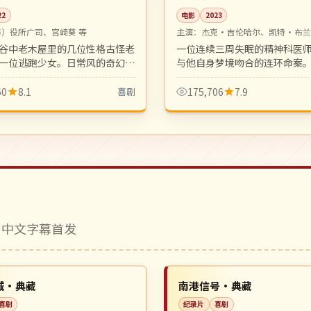
22
电影
2023
声）役所广司、宫崎葵 等
主演：
杰克·吉伦哈尔、凯特·布兰
谷中老木屋里的几位性格古怪老
一位连续三周失眠的精神科医
一位逃跑少女。日常风的奇幻动
与他自身梦境吻合的连环命案
温馨。
的高水平之作，氛围压抑张力
60
8.1
喜剧
175,706
7.9
 中文字幕首发
4K
NEW
美国
城·典藏
南港信号·典藏
喜剧
纪录片
喜剧