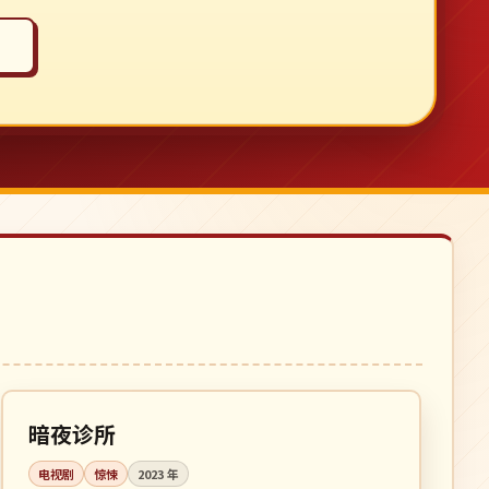
全 10 集
完结
日本
暗夜诊所
电视剧
惊悚
2023
年