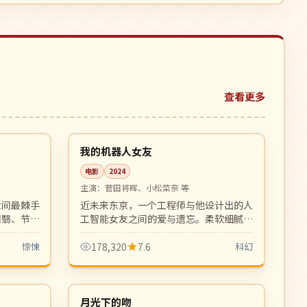
查看更多
10:52
99:42
4K
日本
我的机器人女友
电影
2024
主演：
菅田将晖、小松菜奈 等
世间最棘手
近未来东京，一个工程师与他设计出的人
阴翳、节奏
工智能女友之间的爱与遗忘。柔软细腻的
延续之作。
科幻爱情寓言，画面唯美。
惊悚
178,320
7.6
科幻
99:46
99:24
高分
韩国
月光下的吻