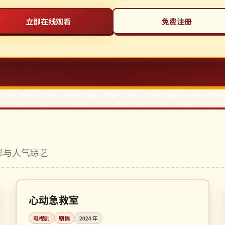
立即在线观看
免费注册
电影与人气综艺
更新至 6 集
热播
韩国
心动急救室
电视剧
剧情
2024
年