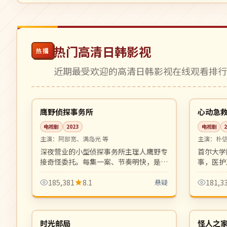
热门高清日韩影视
热播
近期最受欢迎的高清日韩影视在线观看排
12:00
完结
热播
日本
韩国
鹰野侦探事务所
心动急
电视剧
2023
电视剧
主演：
阿部宽、满岛光 等
主演：
朴
深夜营业的小型侦探事务所主理人鹰野专
首尔大学
接奇怪委托。每集一案、节奏明快，是新
事，医护
世代日本本格推理剧代表。
情感纠葛
作。
185,381
8.1
悬疑
181,3
24:47
完结
高分
中国
日本
时光邮局
怪人之