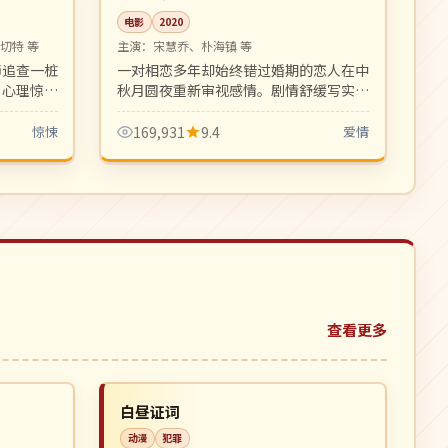
电影
2020
切特 等
主演：
宋慧乔、朴海镇 等
师追查一桩
一对相恋多年却始终错过婚期的恋人在中
。心理惊悚
秋月圆夜重新审视感情。剧情舒缓写实，
十足。
摄影细腻浪漫，是适合成熟观众的中秋档
爱情片。
惊悚
169,931
9.4
爱情
查看更多
杜比
NEW
NEW
日本
白昼证词
动漫
犯罪