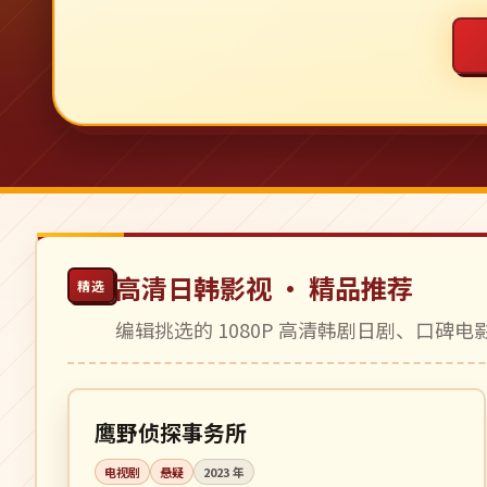
高清日韩影视 · 精品推荐
精选
编辑挑选的 1080P 高清韩剧日剧、口碑
全 12 集
完结
日本
鹰野侦探事务所
电视剧
悬疑
2023
年