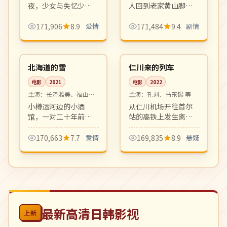
夜，少女与失忆少年
人回到老家黄山脚下
共同寻找消失的旧
小镇照顾生病母亲。
友。盛夏与烟火、记
乡愁、家庭、和解，
171,906
8.9
爱情
171,484
9.4
剧情
忆与告白，是夏日档
贾樟柯式的现实主义
99:19
99:40
清新爱情电影。
平静叙事。
院线
4K
日本
韩国
北海道的雪
仁川来的列车
电影
2021
电影
2022
主演：
长泽雅美、福山雅
主演：
孔刘、马东锡 等
治 等
小樽运河边的小酒
从仁川机场开往首尔
馆，一对二十年前分
站的高铁上发生离奇
别的恋人在圣诞前夜
连环死亡事件，乘客
再度相见。极冷氛围
身份扑朔迷离。密闭
170,663
7.7
爱情
169,835
8.9
悬疑
中的极暖情感，画面
空间惊悚悬疑佳作，
富有油画质感。
节奏紧凑反转密集。
最新高清日韩影视
上新