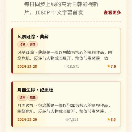
每日同步上线的高清日韩影视新
片，1080P 中文字幕首发
查看更多
完结
NEW
韩国
风暴疑踪·典藏
动漫
剧情
风暴疑踪·典藏是一部以剧情为核心的影视作品，围
绕危机、反转与人物成长展开，整体节奏紧凑，值得
推荐观看。
2024-12-28
18,571
7.0
热播
NEW
中国
月面边界·纪念版
综艺
犯罪
月面边界·纪念版是一部以犯罪为核心的影视作品，
围绕危机、反转与人物成长展开，整体节奏紧凑，值
得推荐观看。
2024-12-26
7,519
8.5
4K