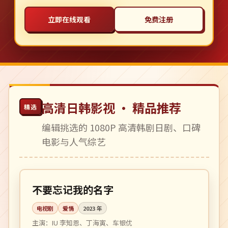
立即在线观看
免费注册
高清日韩影视 · 精品推荐
精选
编辑挑选的 1080P 高清韩剧日剧、口碑
电影与人气综艺
全 14 集
高分
韩国
不要忘记我的名字
电视剧
爱情
2023
年
主演：
IU 李知恩、丁海寅、车银优