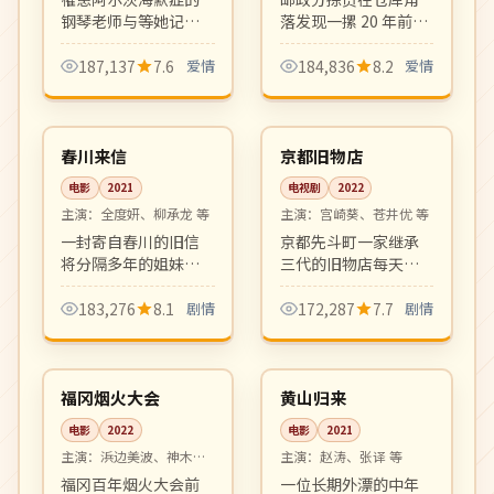
钢琴老师与等她记起
落发现一摞 20 年前未
自己的青梅竹马之间
送达的情书，循着字
的纯爱故事。催泪治
迹追寻当年的那段感
187,137
7.6
爱情
184,836
8.2
爱情
愈系，OST 屡屡登顶
情。复古浪漫，年代
99:20
12:45
Melon 榜首。
质感细腻。
高分
高分
韩国
日本
春川来信
京都旧物店
电影
2021
电视剧
2022
主演：
全度妍、柳承龙 等
主演：
宫崎葵、苍井优 等
一封寄自春川的旧信
京都先斗町一家继承
将分隔多年的姐妹重
三代的旧物店每天都
新联系。冬末春初的
有不同的客人带着旧
清新影像里写满和
物前来寄卖。每件旧
183,276
8.1
剧情
172,287
7.7
剧情
解、原谅与重新出发
物背后都藏着一段人
99:23
99:30
的勇气。
生故事，温柔克制。
院线
高分
日本
中国
福冈烟火大会
黄山归来
电影
2022
电影
2021
主演：
浜边美波、神木隆
主演：
赵涛、张译 等
之介 等
福冈百年烟火大会前
一位长期外漂的中年