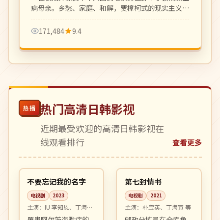
病母亲。乡愁、家庭、和解，贾樟柯式的现实主义平
静叙事。
171,484
9.4
热门高清日韩影视
热播
近期最受欢迎的高清日韩影视在
线观看排行
查看更多
14:38
16:48
高分
完结
韩国
韩国
不要忘记我的名字
第七封情书
电视剧
2023
电视剧
2021
主演：
IU 李知恩、丁海寅
主演：
朴宝英、丁海寅 等
等
罹患阿尔茨海默症的
邮政分拣员在仓库角