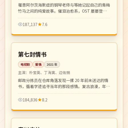
罹患阿尔茨海默症的钢琴老师与等她记起自己的青梅
竹马之间的纯爱故事。催泪治愈系，OST 屡屡登顶
Melon 榜首。
187,137
7.6
全 16 集
完结
韩国
第七封情书
电视剧
爱情
2021
年
主演：
朴宝英、丁海寅、边佑锡
邮政分拣员在仓库角落发现一摞 20 年前未送达的情
书，循着字迹追寻当年的那段感情。复古浪漫，年代
质感细腻。
184,836
8.2
124 分钟
高分
韩国