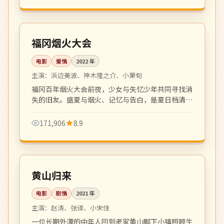
109 分钟
院线
日本
福冈烟火大会
电影
爱情
2022
年
主演：
浜边美波、神木隆之介、小栗旬
福冈百年烟火大会前夜，少女与失忆少年共同寻找消
失的旧友。盛夏与烟火、记忆与告白，是夏日档清新
爱情电影。
171,906
8.9
125 分钟
高分
中国
黄山归来
电影
剧情
2021
年
主演：
赵涛、张译、小宋佳
一位长期外漂的中年人回到老家黄山脚下小镇照顾生