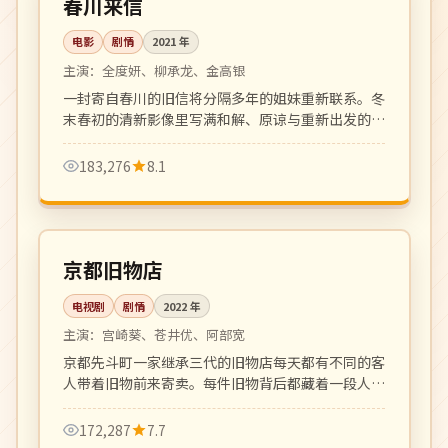
春川来信
电影
剧情
2021
年
主演：
全度妍、柳承龙、金高银
一封寄自春川的旧信将分隔多年的姐妹重新联系。冬
末春初的清新影像里写满和解、原谅与重新出发的勇
气。
183,276
8.1
全 12 集
高分
日本
京都旧物店
电视剧
剧情
2022
年
主演：
宫崎葵、苍井优、阿部宽
京都先斗町一家继承三代的旧物店每天都有不同的客
人带着旧物前来寄卖。每件旧物背后都藏着一段人生
故事，温柔克制。
172,287
7.7