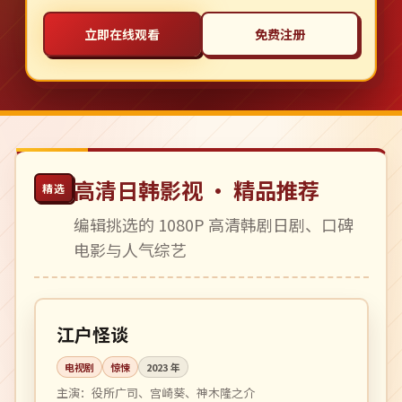
立即在线观看
免费注册
高清日韩影视 · 精品推荐
精选
编辑挑选的 1080P 高清韩剧日剧、口碑
电影与人气综艺
全 7 集
完结
日本
江户怪谈
电视剧
惊悚
2023
年
主演：
役所广司、宫崎葵、神木隆之介