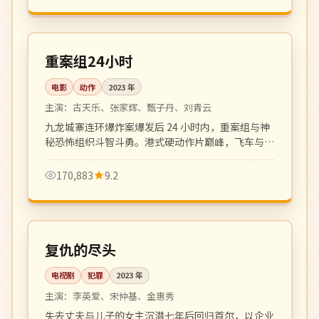
133 分钟
院线
中国
重案组24小时
电影
动作
2023
年
主演：
古天乐、张家辉、甄子丹、刘青云
九龙城寨连环爆炸案爆发后 24 小时内，重案组与神
秘恐怖组织斗智斗勇。港式硬动作片巅峰，飞车与枪
战戏精彩刺激。
170,883
9.2
全 12 集
完结
韩国
复仇的尽头
电视剧
犯罪
2023
年
主演：
李英爱、宋仲基、金惠秀
失去丈夫与儿子的女主沉潜七年后回归首尔，以企业