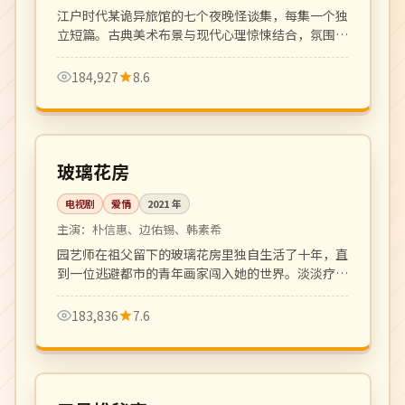
江户时代某诡异旅馆的七个夜晚怪谈集，每集一个独
立短篇。古典美术布景与现代心理惊悚结合，氛围一
流。
184,927
8.6
全 16 集
完结
韩国
玻璃花房
电视剧
爱情
2021
年
主演：
朴信惠、边佑锡、韩素希
园艺师在祖父留下的玻璃花房里独自生活了十年，直
到一位逃避都市的青年画家闯入她的世界。淡淡疗
愈、细腻温柔的成人向爱情剧。
183,836
7.6
全 8 集
4K
中国