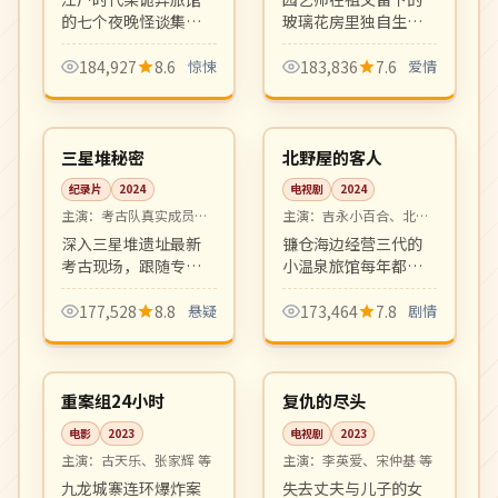
的七个夜晚怪谈集，
玻璃花房里独自生活
每集一个独立短篇。
了十年，直到一位逃
古典美术布景与现代
避都市的青年画家闯
184,927
8.6
惊悚
183,836
7.6
爱情
心理惊悚结合，氛围
入她的世界。淡淡疗
08:39
08:17
一流。
愈、细腻温柔的成人
4K
高分
向爱情剧。
中国
日本
三星堆秘密
北野屋的客人
纪录片
2024
电视剧
2024
主演：
考古队真实成员出
主演：
吉永小百合、北野
镜
武 等
深入三星堆遗址最新
镰仓海边经营三代的
考古现场，跟随专家
小温泉旅馆每年都有
解析青铜神树、黄金
相同的客人在同一天
面具等惊世发现。考
到访。日式风物与人
177,528
8.8
悬疑
173,464
7.8
剧情
古纪实片的高水准之
情味十足的温情群像
99:55
12:55
作，画面震撼。
剧。
院线
完结
中国
韩国
重案组24小时
复仇的尽头
电影
2023
电视剧
2023
主演：
古天乐、张家辉 等
主演：
李英爱、宋仲基 等
九龙城寨连环爆炸案
失去丈夫与儿子的女