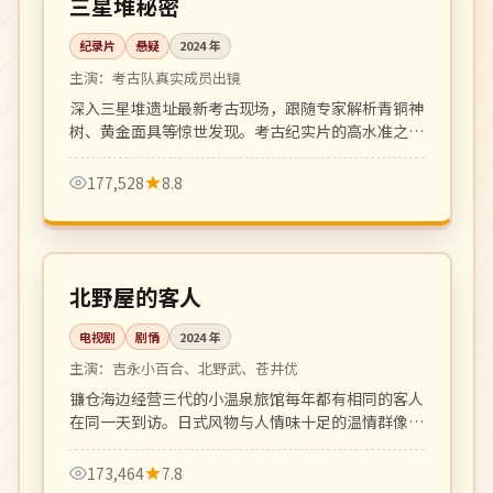
三星堆秘密
纪录片
悬疑
2024
年
主演：
考古队真实成员出镜
深入三星堆遗址最新考古现场，跟随专家解析青铜神
树、黄金面具等惊世发现。考古纪实片的高水准之
作，画面震撼。
177,528
8.8
全 8 集
高分
日本
北野屋的客人
电视剧
剧情
2024
年
主演：
吉永小百合、北野武、苍井优
镰仓海边经营三代的小温泉旅馆每年都有相同的客人
在同一天到访。日式风物与人情味十足的温情群像
剧。
173,464
7.8