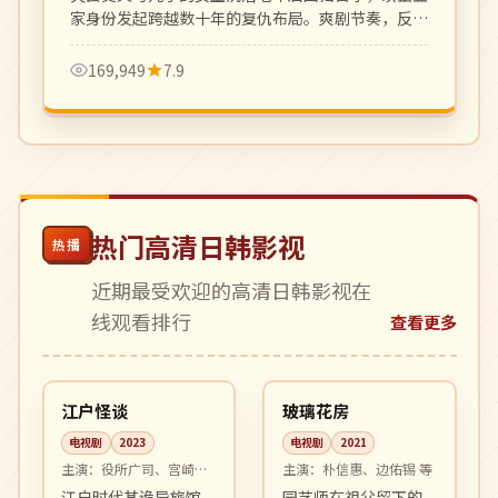
家身份发起跨越数十年的复仇布局。爽剧节奏，反转
密集制作精良。
169,949
7.9
热门高清日韩影视
热播
近期最受欢迎的高清日韩影视在
线观看排行
查看更多
07:25
16:50
完结
完结
日本
韩国
江户怪谈
玻璃花房
电视剧
2023
电视剧
2021
主演：
役所广司、宫崎葵
主演：
朴信惠、边佑锡 等
等
江户时代某诡异旅馆
园艺师在祖父留下的