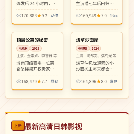
爆发后 24 小时内，重
主沉潜七年后回归首
案组与神秘恐怖组织
尔，以企业家身份发
斗智斗勇。港式硬动
起跨越数十年的复仇
170,883
9.2
动作
169,949
7.9
犯罪
作片巅峰，飞车与枪
布局。爽剧节奏，反
21:59
10:27
战戏精彩刺激。
转密集制作精良。
完结
完结
韩国
日本
顶层公寓的秘密
浅草炒面屋
电视剧
2023
电视剧
2024
主演：
金素妍、李智雅 等
主演：
阿部宽、满岛光 等
城南顶级豪宅一桩离
浅草仲见世通旁的小
奇坠楼揭开权贵家族
炒面摊主每天都会迎
数十年的隐秘往事，
来不同的食客与人生
财阀夫人、家庭教
故事。市井烟火气浓
168,479
7.7
悬疑
164,896
8.0
喜剧
师、被买通的保镖各
郁的下町日剧，看完
怀心事，复仇爽剧悬
想立刻吃一碗炒面。
疑代表作。
最新高清日韩影视
上新