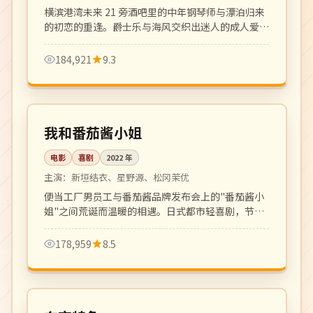
横滨港湾未来 21 旁酒吧里的中年钢琴师与漂泊归来
的初恋的重逢。爵士乐与海风交织出迷人的成人爱情
乐章。
184,921
9.3
104 分钟
高分
日本
我和番茄酱小姐
电影
喜剧
2022
年
主演：
新垣结衣、星野源、松冈茉优
便当工厂男员工与番茄酱品牌发布会上的"番茄酱小
姐"之间荒诞而温暖的相遇。日式都市轻喜剧，节奏
轻盈对白可爱。
178,959
8.5
全 8 集
完结
日本