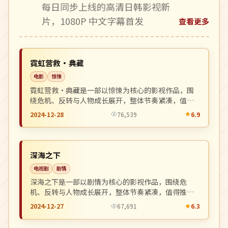
每日同步上线的高清日韩影视新
片，1080P 中文字幕首发
查看更多
完结
NEW
美国
霓虹营救·典藏
电影
惊悚
霓虹营救·典藏是一部以惊悚为核心的影视作品，围
绕危机、反转与人物成长展开，整体节奏紧凑，值得
推荐观看。
2024-12-28
76,539
6.9
热播
NEW
韩国
深海之下
电视剧
剧情
深海之下是一部以剧情为核心的影视作品，围绕危
机、反转与人物成长展开，整体节奏紧凑，值得推荐
观看。
2024-12-27
67,691
6.3
连载中