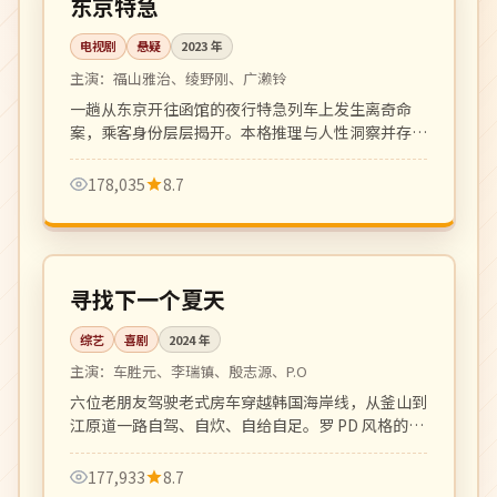
东京特急
电视剧
悬疑
2023
年
主演：
福山雅治、绫野刚、广濑铃
一趟从东京开往函馆的夜行特急列车上发生离奇命
案，乘客身份层层揭开。本格推理与人性洞察并存，
松本清张式氛围。
178,035
8.7
更新至 8 期
热播
韩国
寻找下一个夏天
综艺
喜剧
2024
年
主演：
车胜元、李瑞镇、殷志源、P.O
六位老朋友驾驶老式房车穿越韩国海岸线，从釜山到
江原道一路自驾、自炊、自给自足。罗 PD 风格的治
愈系慢综艺。
177,933
8.7