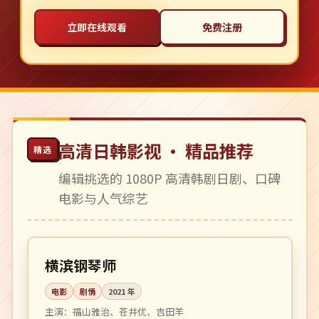
立即在线观看
免费注册
高清日韩影视 · 精品推荐
精选
编辑挑选的 1080P 高清韩剧日剧、口碑
电影与人气综艺
117 分钟
高分
日本
横滨钢琴师
电影
剧情
2021
年
主演：
福山雅治、苍井优、吉田羊