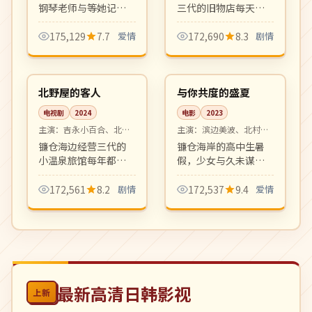
钢琴老师与等她记起
三代的旧物店每天都
自己的青梅竹马之间
有不同的客人带着旧
的纯爱故事。催泪治
物前来寄卖。每件旧
175,129
7.7
爱情
172,690
8.3
剧情
愈系，OST 屡屡登顶
物背后都藏着一段人
08:17
99:18
Melon 榜首。
生故事，温柔克制。
高分
院线
日本
日本
北野屋的客人
与你共度的盛夏
电视剧
2024
电影
2023
主演：
吉永小百合、北野
主演：
滨边美波、北村匠
武 等
海 等
镰仓海边经营三代的
镰仓海岸的高中生暑
小温泉旅馆每年都有
假，少女与久未谋面
相同的客人在同一天
的青梅竹马在烟火大
到访。日式风物与人
会前夕重新认识彼
172,561
8.2
剧情
172,537
9.4
爱情
情味十足的温情群像
此。透明纯净的青春
剧。
爱情之作。
最新高清日韩影视
上新