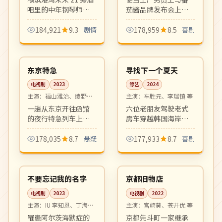
吧里的中年钢琴师与
茄酱品牌发布会上
漂泊归来的初恋的重
的"番茄酱小姐"之间
逢。爵士乐与海风交
荒诞而温暖的相遇。
184,921
9.3
剧情
178,959
8.5
喜剧
织出迷人的成人爱情
日式都市轻喜剧，节
08:36
08:58
乐章。
奏轻盈对白可爱。
完结
热播
日本
韩国
东京特急
寻找下一个夏天
电视剧
2023
综艺
2024
主演：
福山雅治、绫野刚
主演：
车胜元、李瑞镇 等
等
一趟从东京开往函馆
六位老朋友驾驶老式
的夜行特急列车上发
房车穿越韩国海岸
生离奇命案，乘客身
线，从釜山到江原道
份层层揭开。本格推
一路自驾、自炊、自
178,035
8.7
悬疑
177,933
8.7
喜剧
理与人性洞察并存，
给自足。罗 PD 风格的
14:38
12:45
松本清张式氛围。
治愈系慢综艺。
高分
高分
韩国
日本
不要忘记我的名字
京都旧物店
电视剧
2023
电视剧
2022
主演：
IU 李知恩、丁海寅
主演：
宫崎葵、苍井优 等
等
罹患阿尔茨海默症的
京都先斗町一家继承