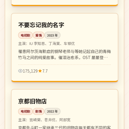
全 14 集
高分
韩国
不要忘记我的名字
电视剧
爱情
2023
年
主演：
IU 李知恩、丁海寅、车银优
罹患阿尔茨海默症的钢琴老师与等她记起自己的青梅
竹马之间的纯爱故事。催泪治愈系，OST 屡屡登顶
Melon 榜首。
175,129
7.7
全 12 集
高分
日本
京都旧物店
电视剧
剧情
2022
年
主演：
宫崎葵、苍井优、阿部宽
京都先斗町一家继承三代的旧物店每天都有不同的客