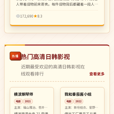
人带着旧物前来寄卖。每件旧物背后都藏着一段人生
故事，温柔克制。
172,690
8.3
热门高清日韩影视
热播
近期最受欢迎的高清日韩影视在
线观看排行
查看更多
99:44
99:53
高分
高分
日本
日本
横滨钢琴师
我和番茄酱小姐
电影
2021
电影
2022
主演：
福山雅治、苍井优
主演：
新垣结衣、星野源
等
等
横滨港湾未来 21 旁酒
便当工厂男员工与番