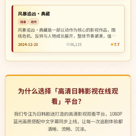
NEW
美国
风暴追凶·典藏
动漫
动作
风暴追凶·典藏是一部以动作为核心的影视作品，围
绕危机、反转与人物成长展开，整体节奏紧凑，值得
推荐观看。
2024-12-23
36,125
7.7
为什么选择「高清日韩影视在线观
看」平台？
我们专注为日韩剧迷打造的高清影视观看平台，1080P
蓝光画质搭配中文字幕同步上线，让每一次追剧体验都
清晰、流畅、沉浸。