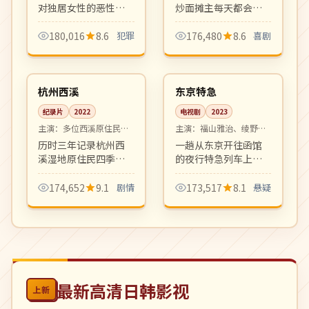
对独居女性的恶性案
炒面摊主每天都会迎
件，老刑警与新人女
来不同的食客与人生
搜查官在零下二十度
故事。市井烟火气浓
180,016
8.6
犯罪
176,480
8.6
喜剧
的寒夜里和时间赛
郁的下町日剧，看完
06:22
08:36
跑。氛围压抑写实，
想立刻吃一碗炒面。
4K
完结
硬核犯罪片佳作。
中国
日本
杭州西溪
东京特急
纪录片
2022
电视剧
2023
主演：
多位西溪原住民出
主演：
福山雅治、绫野刚
镜
等
历时三年记录杭州西
一趟从东京开往函馆
溪湿地原住民四季劳
的夜行特急列车上发
作与生活变迁。诗意
生离奇命案，乘客身
影像与口述史结合，
份层层揭开。本格推
174,652
9.1
剧情
173,517
8.1
悬疑
是城市与自然关系的
理与人性洞察并存，
纪录片佳作。
松本清张式氛围。
最新高清日韩影视
上新