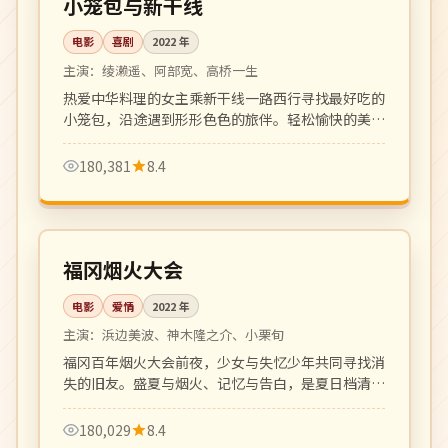
小笼包与新干线
电影
喜剧
2022
年
主演：
绫濑遥、阿部宽、高桥一生
热爱中华料理的女主乘新干线一路西行寻找最好吃的
小笼包，沿途遇到形形色色的旅伴。轻松愉快的美食
公路喜剧。
180,381
8.4
109 分钟
院线
日本
福冈烟火大会
电影
爱情
2022
年
主演：
浜边美波、神木隆之介、小栗旬
福冈百年烟火大会前夜，少女与失忆少年共同寻找消
失的旧友。盛夏与烟火、记忆与告白，是夏日档清新
爱情电影。
180,029
8.4