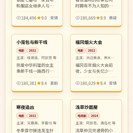
和服店女继承人与设
时拥有不为人知的另
计师的现代职场爱
一重身份，他游走在
情。优雅怀旧氛围、
法律与黑暗之间。
184,496
9.0
爱情
180,669
8.9
悬疑
剧本扎实，是冬档高
HBO 风格的硬核悬疑
99:08
99:23
品质日剧。
剧，节奏冷峻凌厉。
热播
院线
日本
日本
小笼包与新干线
福冈烟火大会
电影
2022
电影
2022
主演：
绫濑遥、阿部宽 等
主演：
浜边美波、神木隆
之介 等
热爱中华料理的女主
福冈百年烟火大会前
乘新干线一路西行寻
夜，少女与失忆少年
找最好吃的小笼包，
共同寻找消失的旧
沿途遇到形形色色的
友。盛夏与烟火、记
180,381
8.4
喜剧
180,029
8.4
爱情
旅伴。轻松愉快的美
忆与告白，是夏日档
99:33
10:27
食公路喜剧。
清新爱情电影。
院线
完结
韩国
日本
寒夜追凶
浅草炒面屋
电影
2022
电视剧
2024
主演：
宋康昊、李善均 等
主演：
阿部宽、满岛光 等
冬季首尔接连发生针
浅草仲见世通旁的小