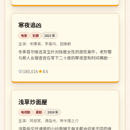
136 分钟
院线
韩国
寒夜追凶
电影
犯罪
2022
年
主演：
宋康昊、李善均、田美都
冬季首尔接连发生针对独居女性的恶性案件，老刑警
与新人女搜查官在零下二十度的寒夜里和时间赛跑。
氛围压抑写实，硬核犯罪片佳作。
180,016
8.6
全 10 集
完结
日本
浅草炒面屋
电视剧
喜剧
2024
年
主演：
阿部宽、满岛光、神木隆之介
浅草仲见世通旁的小炒面摊主每天都会迎来不同的食