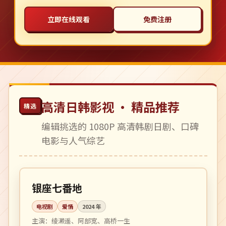
立即在线观看
免费注册
高清日韩影视 · 精品推荐
精选
编辑挑选的 1080P 高清韩剧日剧、口碑
电影与人气综艺
更新至 4 集
热播
日本
银座七番地
电视剧
爱情
2024
年
主演：
绫濑遥、阿部宽、高桥一生