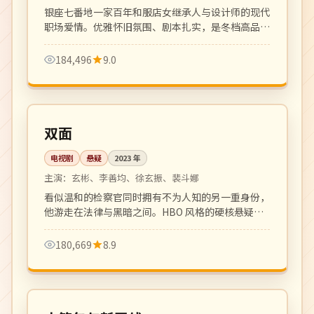
银座七番地一家百年和服店女继承人与设计师的现代
职场爱情。优雅怀旧氛围、剧本扎实，是冬档高品质
日剧。
184,496
9.0
全 8 集
完结
韩国
双面
电视剧
悬疑
2023
年
主演：
玄彬、李善均、徐玄振、裴斗娜
看似温和的检察官同时拥有不为人知的另一重身份，
他游走在法律与黑暗之间。HBO 风格的硬核悬疑
剧，节奏冷峻凌厉。
180,669
8.9
108 分钟
热播
日本