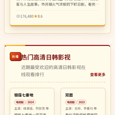
客与人生故事。市井烟火气浓郁的下町日剧，看完想
立刻吃一碗炒面。
176,480
8.6
热门高清日韩影视
热播
近期最受欢迎的高清日韩影视在
线观看排行
查看更多
04:15
08:57
热播
完结
日本
韩国
银座七番地
双面
电视剧
2024
电视剧
2023
主演：
绫濑遥、阿部宽 等
主演：
玄彬、李善均 等
银座七番地一家百年
看似温和的检察官同