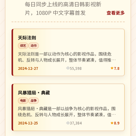
每日同步上线的高清日韩影视新
片，1080P 中文字幕首发
查看更多
杜比
NEW
日本
天际法则
综艺
动作
天际法则是一部以动作为核心的影视作品，围绕危
机、反转与人物成长展开，整体节奏紧凑，值得推荐
观看。
2024-12-27
55,598
7.8
独播
NEW
中国
风暴猎局·典藏
电影
战争
风暴猎局·典藏是一部以战争为核心的影视作品，围
绕危机、反转与人物成长展开，整体节奏紧凑，值得
推荐观看。
2024-12-25
37,384
8.9
连载中